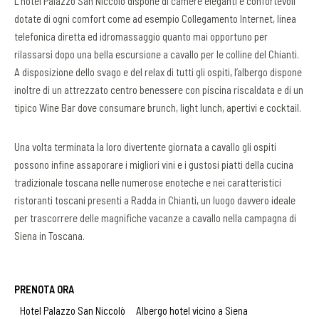
L’hotel Palazzo San Niccolò dispone di camere eleganti e confortevoli
dotate di ogni comfort come ad esempio Collegamento Internet, linea
telefonica diretta ed idromassaggio quanto mai opportuno per
rilassarsi dopo una bella escursione a cavallo per le colline del Chianti.
A disposizione dello svago e del relax di tutti gli ospiti, l’albergo dispone
inoltre di un attrezzato centro benessere con piscina riscaldata e di un
tipico Wine Bar dove consumare brunch, light lunch, apertivi e cocktail.
Una volta terminata la loro divertente giornata a cavallo gli ospiti
possono infine assaporare i migliori vini e i gustosi piatti della cucina
tradizionale toscana nelle numerose enoteche e nei caratteristici
ristoranti toscani presenti a Radda in Chianti, un luogo davvero ideale
per trascorrere delle magnifiche vacanze a cavallo nella campagna di
Siena in Toscana.
PRENOTA ORA
Hotel Palazzo San Niccolò
Albergo hotel vicino a Siena