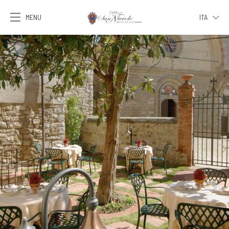
MENU
ITA
ITA
ENG
FRA
DEU
ESP