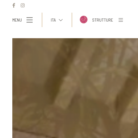
MENU
ITA
STRUTTURE
ITA
ENG
FRA
DEU
ESP