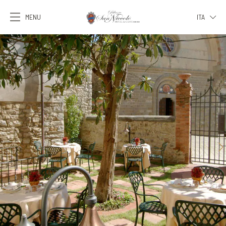
MENU
ITA
ITA
ENG
FRA
DEU
ESP